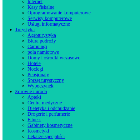
Internet
Kasy fiskalne
Oprogramowanie komputerowe
Serwisy komputerowe
Usługi informatyczne
Turystyka
Agroturystyka
Biura podróży
Campingi
pola namiotowe
Domy i ośrodki wczasowe
Hotele
Noclegi
Pensjonaty
Sprzęt turystyczny
Wypoczynek
Zdrowie i uroda
Apteki
Centra medyczne
Dietetyka i odchudzanie
Drogerie i perfumerie
Fitness
Gabinety kosmetyczne
Kosmetyki
Lekarze specjaliści