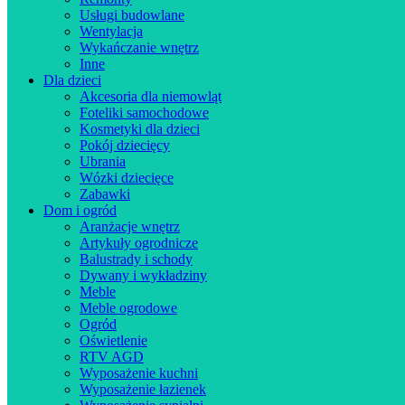
Usługi budowlane
Wentylacja
Wykańczanie wnętrz
Inne
Dla dzieci
Akcesoria dla niemowląt
Foteliki samochodowe
Kosmetyki dla dzieci
Pokój dziecięcy
Ubrania
Wózki dziecięce
Zabawki
Dom i ogród
Aranżacje wnętrz
Artykuły ogrodnicze
Balustrady i schody
Dywany i wykładziny
Meble
Meble ogrodowe
Ogród
Oświetlenie
RTV AGD
Wyposażenie kuchni
Wyposażenie łazienek