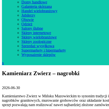
Domy handlowe
Galanteria skórzana
Handel wielobranżowy
Jubilerzy
Obuwie
Odzież
Salony ślubne
Sklepy internetowe
Sklepy wielobranżowe
Sklepy zoologiczne
Sprzedaż wysyłkowa
Supermarkety i hipermarkety
Wyposażenie sklepów
Close
x
Menu
Kamieniarz Zwierz – nagrobki
2026-06-30
Kamieniarstwo Zwierz w Mińsku Mazowieckim to synonim tradycji i in
nagrobków granitowych, murowanie grobowców oraz układanie kostki 
sprzęt pozwalają nam realizować nawet najbardziej złożone zamówien