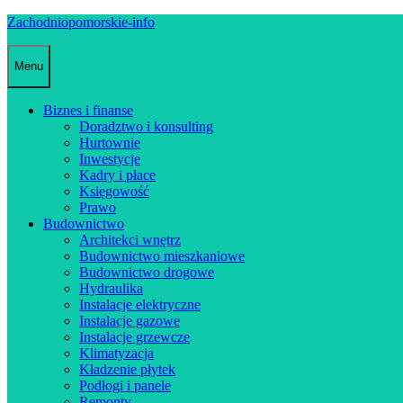
Skip
Zachodniopomorskie-info
to
content
Menu
Biznes i finanse
Doradztwo i konsulting
Hurtownie
Inwestycje
Kadry i płace
Księgowość
Prawo
Budownictwo
Architekci wnętrz
Budownictwo mieszkaniowe
Budownictwo drogowe
Hydraulika
Instalacje elektryczne
Instalacje gazowe
Instalacje grzewcze
Klimatyzacja
Kładzenie płytek
Podłogi i panele
Remonty