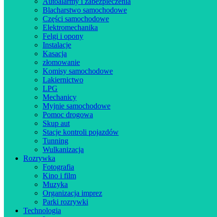
Autoalarmy i zabezpieczenia
Blacharstwo samochodowe
Części samochodowe
Elektromechanika
Felgi i opony
Instalacje
Kasacja
złomowanie
Komisy samochodowe
Lakiernictwo
LPG
Mechanicy
Myjnie samochodowe
Pomoc drogowa
Skup aut
Stacje kontroli pojazdów
Tunning
Wulkanizacja
Rozrywka
Fotografia
Kino i film
Muzyka
Organizacja imprez
Parki rozrywki
Technologia