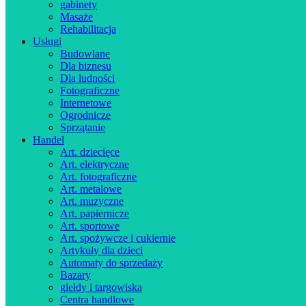
gabinety
Masaże
Rehabilitacja
Usługi
Budowlane
Dla biznesu
Dla ludności
Fotograficzne
Internetowe
Ogrodnicze
Sprzątanie
Handel
Art. dziecięce
Art. elektryczne
Art. fotograficzne
Art. metalowe
Art. muzyczne
Art. papiernicze
Art. sportowe
Art. spożywcze i cukiernie
Artykuły dla dzieci
Automaty do sprzedaży
Bazary
giełdy i targowiska
Centra handlowe