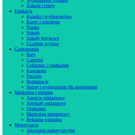
Wyposażenie sypialni
Żaluzje i rolety
Edukacja
Książki i wydawnictwa
Kursy i szkolenia
Nauka
Szkoły
Szkoły językowe
Uczelnie wyższe
Gastronomia
Bary
Catering
Cukiernie i ciastkarnie
Kawiarnie
Pizzerie
Restauracje
Sprzęt i wyposażenie dla gastronomii
Marketing i reklama
Agencje reklamowe
Artykuły reklamowe
Drukarnie
Marketing internetowy
Reklama wizualna
Motoryzacja
Akcesoria motoryzacyjne