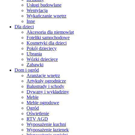
Usługi budowlane
Wentylacja
Wykańczanie wnętrz
Inne
Dla dzieci
Akcesoria dla niemowląt
Foteliki samochodowe
Kosmetyki dla dzieci
Pokój dziecięcy
Ubrania
Wózki dziecięce
Zabawki
Dom i ogród
Aranżacje wnętrz
Artykuły ogrodnicze
Balustrady i schody
Dywany i wykładziny
Meble
Meble ogrodowe
Ogród
Oświetlenie
RTV AGD
Wyposażenie kuchni
Wyposażenie łazienek