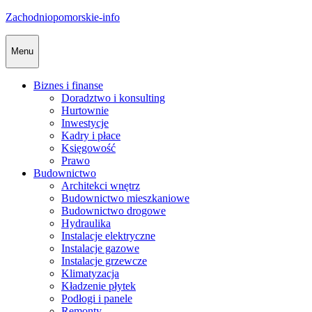
Skip
Zachodniopomorskie-info
to
content
Menu
Biznes i finanse
Doradztwo i konsulting
Hurtownie
Inwestycje
Kadry i płace
Księgowość
Prawo
Budownictwo
Architekci wnętrz
Budownictwo mieszkaniowe
Budownictwo drogowe
Hydraulika
Instalacje elektryczne
Instalacje gazowe
Instalacje grzewcze
Klimatyzacja
Kładzenie płytek
Podłogi i panele
Remonty