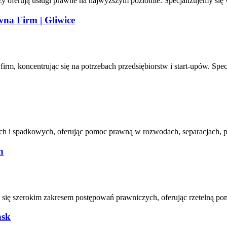
y oferują usługi prawne na najwyższym poziomie. Specjalizujemy się
na Firm | Gliwice
rm, koncentrując się na potrzebach przedsiębiorstw i start-upów. Spe
ch i spadkowych, oferując pomoc prawną w rozwodach, separacjach, p
h
ię szerokim zakresem postępowań prawniczych, oferując rzetelną 
ńsk