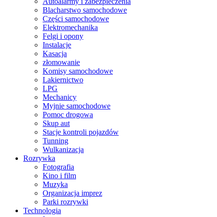
Autoalarmy i zabezpieczenia
Blacharstwo samochodowe
Części samochodowe
Elektromechanika
Felgi i opony
Instalacje
Kasacja
złomowanie
Komisy samochodowe
Lakiernictwo
LPG
Mechanicy
Myjnie samochodowe
Pomoc drogowa
Skup aut
Stacje kontroli pojazdów
Tunning
Wulkanizacja
Rozrywka
Fotografia
Kino i film
Muzyka
Organizacja imprez
Parki rozrywki
Technologia