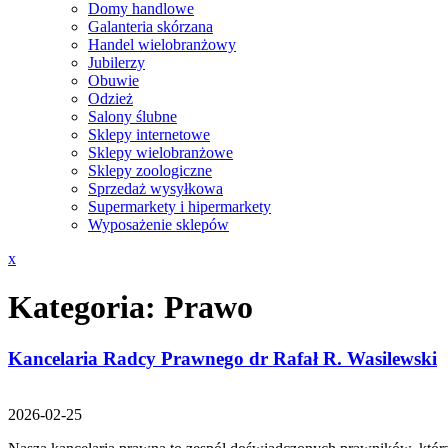
Domy handlowe
Galanteria skórzana
Handel wielobranżowy
Jubilerzy
Obuwie
Odzież
Salony ślubne
Sklepy internetowe
Sklepy wielobranżowe
Sklepy zoologiczne
Sprzedaż wysyłkowa
Supermarkety i hipermarkety
Wyposażenie sklepów
Close
x
Menu
Kategoria:
Prawo
Kancelaria Radcy Prawnego dr Rafał R. Wasilewski
2026-02-25