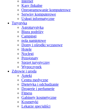
Internet
Kasy fiskalne
Oprogramowanie komputerowe
Serwisy komputerowe
Usługi informatyczne
Turystyka
Agroturystyka
Biura podróży
Campingi
pola namiotowe
Domy i ośrodki wczasowe
Hotele
Noclegi
Pensjonaty
Sprzęt turystyczny
Wypoczynek
Zdrowie i uroda
Apteki
Centra medyczne
Dietetyka i odchudzanie
Drogerie i perfumerie
Fitness
Gabinety kosmetyczne
Kosmetyki
Lekarze specjaliści