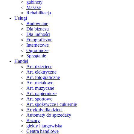
gabinety
Masaże
Rehabilitacja
Usługi
Budowlane
Dla biznesu
Dla ludności
Fotograficzne
Internetowe
Ogrodnicze
Sprzątanie
Handel
Art. dziecięce
Art. elektryczne
Art. fotograficzne
Art. metalowe
Art. muzyczne
Art. papiernicze
Art. sportowe
Art. spożywcze i cukiernie
Artykuły dla dzieci
Automaty do sprzedaży
Bazary
giełdy i targowiska
Centra handlowe