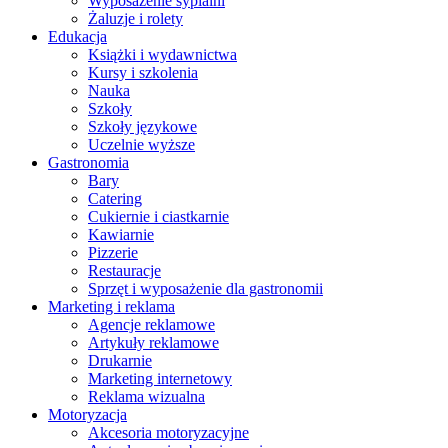
Wyposażenie sypialni
Żaluzje i rolety
Edukacja
Książki i wydawnictwa
Kursy i szkolenia
Nauka
Szkoły
Szkoły językowe
Uczelnie wyższe
Gastronomia
Bary
Catering
Cukiernie i ciastkarnie
Kawiarnie
Pizzerie
Restauracje
Sprzęt i wyposażenie dla gastronomii
Marketing i reklama
Agencje reklamowe
Artykuły reklamowe
Drukarnie
Marketing internetowy
Reklama wizualna
Motoryzacja
Akcesoria motoryzacyjne