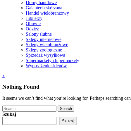
Domy handlowe
Galanteria skórzana
Handel wielobranżowy
Jubilerzy
Obuwie
Odzież
Salony ślubne
Sklepy internetowe
Sklepy wielobranżowe
Sklepy zoologiczne
Sprzedaż wysyłkowa
Supermarkety i hipermarkety
Wyposażenie sklepów
Close
x
Menu
Nothing Found
It seems we can’t find what you’re looking for. Perhaps searching can
Search
Szukaj
Szukaj