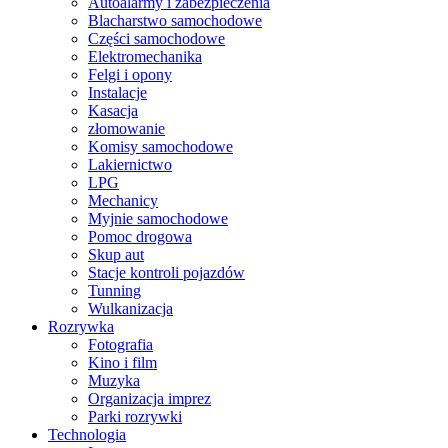
Autoalarmy i zabezpieczenia
Blacharstwo samochodowe
Części samochodowe
Elektromechanika
Felgi i opony
Instalacje
Kasacja
złomowanie
Komisy samochodowe
Lakiernictwo
LPG
Mechanicy
Myjnie samochodowe
Pomoc drogowa
Skup aut
Stacje kontroli pojazdów
Tunning
Wulkanizacja
Rozrywka
Fotografia
Kino i film
Muzyka
Organizacja imprez
Parki rozrywki
Technologia