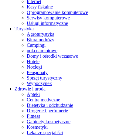
Internet
Kasy fiskalne
Oprogramowanie komputerowe
Serwisy komputerowe
Usługi informatyczne
Turystyka
Agroturystyka
Biura podróży
Campingi
pola namiotowe
Domy i ośrodki wczasowe
Hotele
Noclegi
Pensjonaty
Sprzęt turystyczny
Wypoczynek
Zdrowie i uroda
Apteki
Centra medyczne
Dietetyka i odchudzanie
Drogerie i perfumerie
Fitness
Gabinety kosmetyczne
Kosmetyki
Lekarze specjaliści