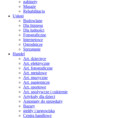
gabinety
Masaże
Rehabilitacja
Usługi
Budowlane
Dla biznesu
Dla ludności
Fotograficzne
Internetowe
Ogrodnicze
Sprzątanie
Handel
Art. dziecięce
Art. elektryczne
Art. fotograficzne
Art. metalowe
Art. muzyczne
Art. papiernicze
Art. sportowe
Art. spożywcze i cukiernie
Artykuły dla dzieci
Automaty do sprzedaży
Bazary
giełdy i targowiska
Centra handlowe