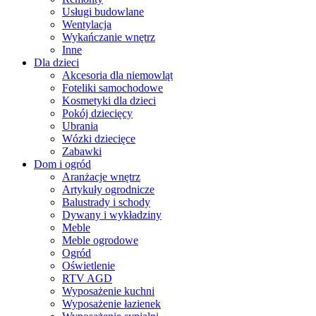
Usługi budowlane
Wentylacja
Wykańczanie wnętrz
Inne
Dla dzieci
Akcesoria dla niemowląt
Foteliki samochodowe
Kosmetyki dla dzieci
Pokój dziecięcy
Ubrania
Wózki dziecięce
Zabawki
Dom i ogród
Aranżacje wnętrz
Artykuły ogrodnicze
Balustrady i schody
Dywany i wykładziny
Meble
Meble ogrodowe
Ogród
Oświetlenie
RTV AGD
Wyposażenie kuchni
Wyposażenie łazienek