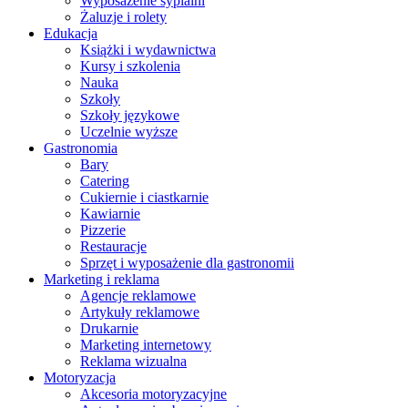
Wyposażenie sypialni
Żaluzje i rolety
Edukacja
Książki i wydawnictwa
Kursy i szkolenia
Nauka
Szkoły
Szkoły językowe
Uczelnie wyższe
Gastronomia
Bary
Catering
Cukiernie i ciastkarnie
Kawiarnie
Pizzerie
Restauracje
Sprzęt i wyposażenie dla gastronomii
Marketing i reklama
Agencje reklamowe
Artykuły reklamowe
Drukarnie
Marketing internetowy
Reklama wizualna
Motoryzacja
Akcesoria motoryzacyjne