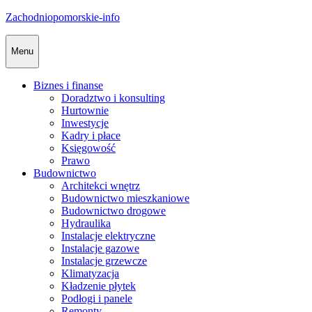
Skip
Zachodniopomorskie-info
to
content
Menu
Biznes i finanse
Doradztwo i konsulting
Hurtownie
Inwestycje
Kadry i płace
Księgowość
Prawo
Budownictwo
Architekci wnętrz
Budownictwo mieszkaniowe
Budownictwo drogowe
Hydraulika
Instalacje elektryczne
Instalacje gazowe
Instalacje grzewcze
Klimatyzacja
Kładzenie płytek
Podłogi i panele
Remonty