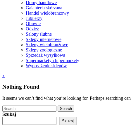
Domy handlowe
Galanteria skórzana
Handel wielobranżowy
Jubilerzy
Obuwie
Odzież
Salony ślubne
Sklepy internetowe
Sklepy wielobranżowe
Sklepy zoologiczne
Sprzedaż wysyłkowa
Supermarkety i hipermarkety
Wyposażenie sklepów
Close
x
Menu
Nothing Found
It seems we can’t find what you’re looking for. Perhaps searching can
Search
Szukaj
Szukaj