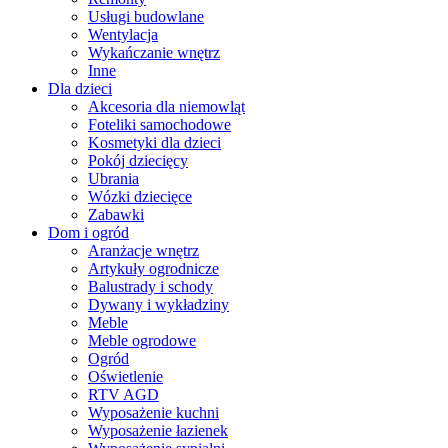
Usługi budowlane
Wentylacja
Wykańczanie wnętrz
Inne
Dla dzieci
Akcesoria dla niemowląt
Foteliki samochodowe
Kosmetyki dla dzieci
Pokój dziecięcy
Ubrania
Wózki dziecięce
Zabawki
Dom i ogród
Aranżacje wnętrz
Artykuły ogrodnicze
Balustrady i schody
Dywany i wykładziny
Meble
Meble ogrodowe
Ogród
Oświetlenie
RTV AGD
Wyposażenie kuchni
Wyposażenie łazienek