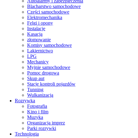
Autoalarmy i zabezpieczenia
Blacharstwo samochodowe
Części samochodowe
Elektromechanika
Felgi i opony
Instalacje
Kasacja
złomowanie
Komisy samochodowe
Lakiernictwo
LPG
Mechanicy
Myjnie samochodowe
Pomoc drogowa
Skup aut
Stacje kontroli pojazdów
Tunning
Wulkanizacja
Rozrywka
Fotografia
Kino i film
Muzyka
Organizacja imprez
Parki rozrywki
Technologia