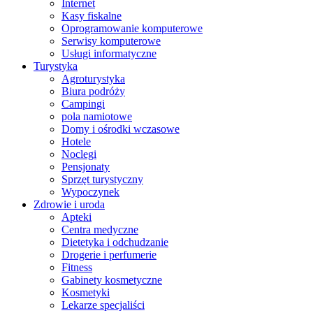
Internet
Kasy fiskalne
Oprogramowanie komputerowe
Serwisy komputerowe
Usługi informatyczne
Turystyka
Agroturystyka
Biura podróży
Campingi
pola namiotowe
Domy i ośrodki wczasowe
Hotele
Noclegi
Pensjonaty
Sprzęt turystyczny
Wypoczynek
Zdrowie i uroda
Apteki
Centra medyczne
Dietetyka i odchudzanie
Drogerie i perfumerie
Fitness
Gabinety kosmetyczne
Kosmetyki
Lekarze specjaliści