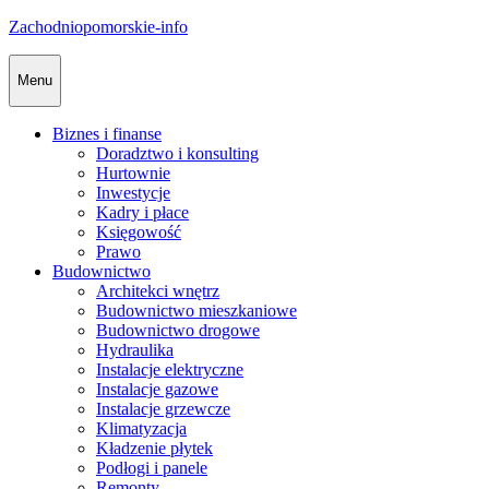
Skip
Zachodniopomorskie-info
to
content
Menu
Biznes i finanse
Doradztwo i konsulting
Hurtownie
Inwestycje
Kadry i płace
Księgowość
Prawo
Budownictwo
Architekci wnętrz
Budownictwo mieszkaniowe
Budownictwo drogowe
Hydraulika
Instalacje elektryczne
Instalacje gazowe
Instalacje grzewcze
Klimatyzacja
Kładzenie płytek
Podłogi i panele
Remonty