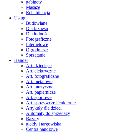
gabinety
Masaże
Rehabilitacja
Usługi
Budowlane
Dla biznesu
Dla ludności
Fotograficzne
Internetowe
Ogrodnicze
Sprzątanie
Handel
Art. dziecięce
Art. elektryczne
Art. fotograficzne
Art. metalowe
Art. muzyczne
Art. papiernicze
Art. sportowe
Art. spożywcze i cukiernie
Artykuły dla dzieci
Automaty do sprzedaży
Bazary
giełdy i targowiska
Centra handlowe