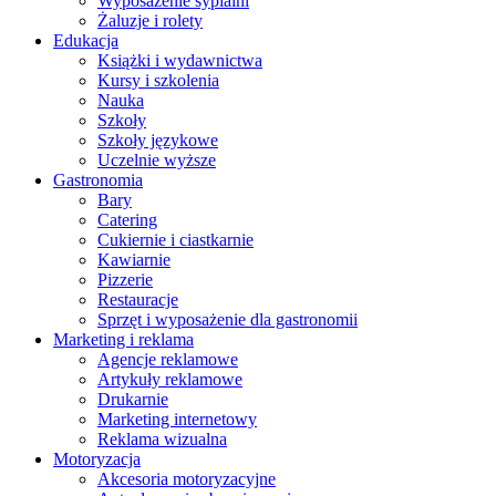
Wyposażenie sypialni
Żaluzje i rolety
Edukacja
Książki i wydawnictwa
Kursy i szkolenia
Nauka
Szkoły
Szkoły językowe
Uczelnie wyższe
Gastronomia
Bary
Catering
Cukiernie i ciastkarnie
Kawiarnie
Pizzerie
Restauracje
Sprzęt i wyposażenie dla gastronomii
Marketing i reklama
Agencje reklamowe
Artykuły reklamowe
Drukarnie
Marketing internetowy
Reklama wizualna
Motoryzacja
Akcesoria motoryzacyjne