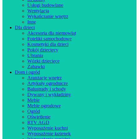
Usługi budowlane
Wentylacja
Wykańczanie wnętrz
Inne
Dla dzieci
Akcesoria dla niemowląt
Foteliki samochodowe
Kosmetyki dla dzieci
Pokój dziecięcy
Ubrania
Wózki dziecięce
Zabawki
Dom i ogród
Aranżacje wnętrz
Artykuły ogrodnicze
Balustrady i schody
Dywany i wykładziny
Meble
Meble ogrodowe
Ogród
Oświetlenie
RTV AGD
Wyposażenie kuchni
Wyposażenie łazienek