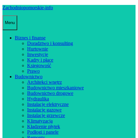
Skip
Zachodniopomorskie-info
to
content
Menu
Biznes i finanse
Doradztwo i konsulting
Hurtownie
Inwestycje
Kadry i płace
Księgowość
Prawo
Budownictwo
Architekci wnętrz
Budownictwo mieszkaniowe
Budownictwo drogowe
Hydraulika
Instalacje elektryczne
Instalacje gazowe
Instalacje grzewcze
Klimatyzacja
Kładzenie płytek
Podłogi i panele
Remonty