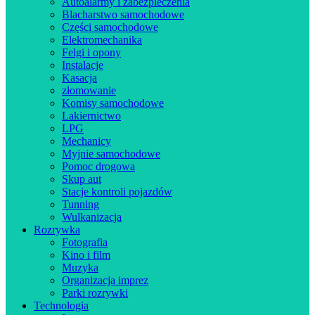
Autoalarmy i zabezpieczenia
Blacharstwo samochodowe
Części samochodowe
Elektromechanika
Felgi i opony
Instalacje
Kasacja
złomowanie
Komisy samochodowe
Lakiernictwo
LPG
Mechanicy
Myjnie samochodowe
Pomoc drogowa
Skup aut
Stacje kontroli pojazdów
Tunning
Wulkanizacja
Rozrywka
Fotografia
Kino i film
Muzyka
Organizacja imprez
Parki rozrywki
Technologia