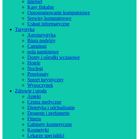
Internet
Kasy fiskalne
Oprogramowanie komputerowe
Serwisy komputerowe
Usługi informatyczne
Turystyka
Agroturystyka
Biura podróży
Campingi
pola namiotowe
Domy i ośrodki wczasowe
Hotele
Noclegi
Pensjonaty
Sprzęt turystyczny
Wypoczynek
Zdrowie i uroda
Apteki
Centra medyczne
Dietetyka i odchudzanie
Drogerie i perfumerie
Fitness
Gabinety kosmetyczne
Kosmetyki
Lekarze specjaliści