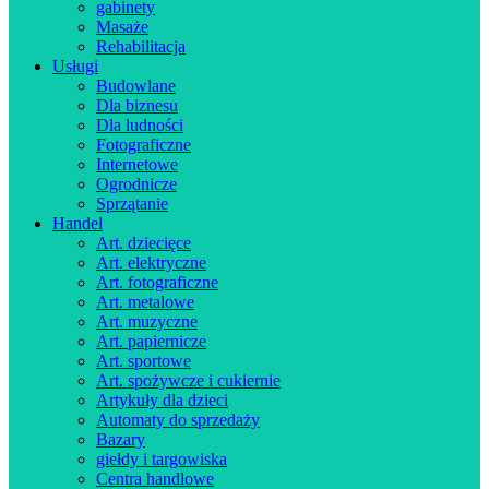
gabinety
Masaże
Rehabilitacja
Usługi
Budowlane
Dla biznesu
Dla ludności
Fotograficzne
Internetowe
Ogrodnicze
Sprzątanie
Handel
Art. dziecięce
Art. elektryczne
Art. fotograficzne
Art. metalowe
Art. muzyczne
Art. papiernicze
Art. sportowe
Art. spożywcze i cukiernie
Artykuły dla dzieci
Automaty do sprzedaży
Bazary
giełdy i targowiska
Centra handlowe