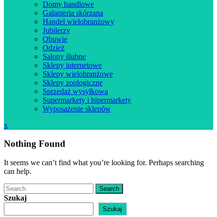
Domy handlowe
Galanteria skórzana
Handel wielobranżowy
Jubilerzy
Obuwie
Odzież
Salony ślubne
Sklepy internetowe
Sklepy wielobranżowe
Sklepy zoologiczne
Sprzedaż wysyłkowa
Supermarkety i hipermarkety
Wyposażenie sklepów
Close
x
Menu
Nothing Found
It seems we can’t find what you’re looking for. Perhaps searching
can help.
Search
Szukaj
Szukaj