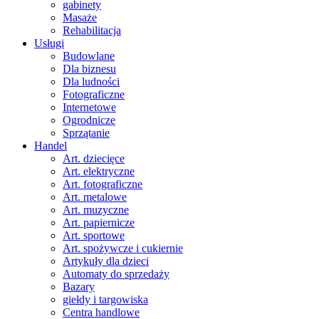
gabinety
Masaże
Rehabilitacja
Usługi
Budowlane
Dla biznesu
Dla ludności
Fotograficzne
Internetowe
Ogrodnicze
Sprzątanie
Handel
Art. dziecięce
Art. elektryczne
Art. fotograficzne
Art. metalowe
Art. muzyczne
Art. papiernicze
Art. sportowe
Art. spożywcze i cukiernie
Artykuły dla dzieci
Automaty do sprzedaży
Bazary
giełdy i targowiska
Centra handlowe