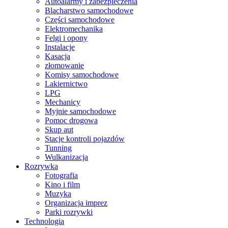
Autoalarmy i zabezpieczenia
Blacharstwo samochodowe
Części samochodowe
Elektromechanika
Felgi i opony
Instalacje
Kasacja
złomowanie
Komisy samochodowe
Lakiernictwo
LPG
Mechanicy
Myjnie samochodowe
Pomoc drogowa
Skup aut
Stacje kontroli pojazdów
Tunning
Wulkanizacja
Rozrywka
Fotografia
Kino i film
Muzyka
Organizacja imprez
Parki rozrywki
Technologia