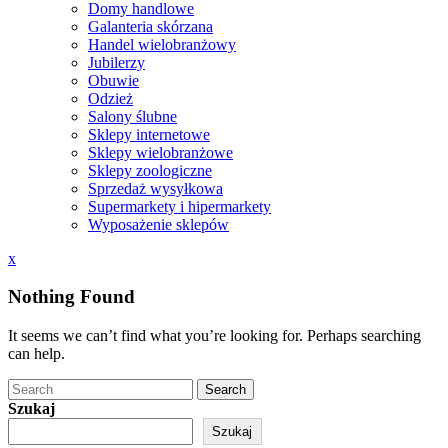
Domy handlowe
Galanteria skórzana
Handel wielobranżowy
Jubilerzy
Obuwie
Odzież
Salony ślubne
Sklepy internetowe
Sklepy wielobranżowe
Sklepy zoologiczne
Sprzedaż wysyłkowa
Supermarkety i hipermarkety
Wyposażenie sklepów
Close
x
Menu
Nothing Found
It seems we can’t find what you’re looking for. Perhaps searching
can help.
Search
Szukaj
Szukaj