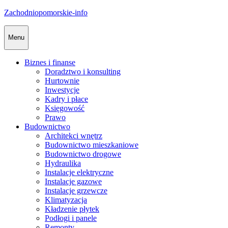
Skip
Zachodniopomorskie-info
to
content
Menu
Biznes i finanse
Doradztwo i konsulting
Hurtownie
Inwestycje
Kadry i płace
Księgowość
Prawo
Budownictwo
Architekci wnętrz
Budownictwo mieszkaniowe
Budownictwo drogowe
Hydraulika
Instalacje elektryczne
Instalacje gazowe
Instalacje grzewcze
Klimatyzacja
Kładzenie płytek
Podłogi i panele
Remonty