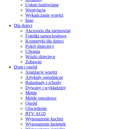
Usługi budowlane
Wentylacja
Wykańczanie wnętrz
Inne
Dla dzieci
Akcesoria dla niemowląt
Foteliki samochodowe
Kosmetyki dla dzieci
Pokój dziecięcy
Ubrania
Wózki dziecięce
Zabawki
Dom i ogród
Aranżacje wnętrz
Artykuły ogrodnicze
Balustrady i schody
Dywany i wykładziny
Meble
Meble ogrodowe
Ogród
Oświetlenie
RTV AGD
Wyposażenie kuchni
Wyposażenie łazienek