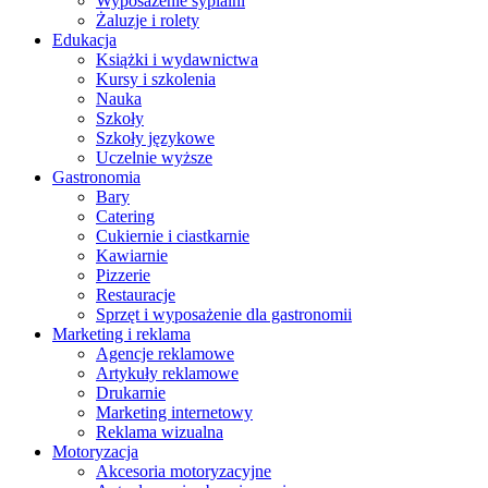
Wyposażenie sypialni
Żaluzje i rolety
Edukacja
Książki i wydawnictwa
Kursy i szkolenia
Nauka
Szkoły
Szkoły językowe
Uczelnie wyższe
Gastronomia
Bary
Catering
Cukiernie i ciastkarnie
Kawiarnie
Pizzerie
Restauracje
Sprzęt i wyposażenie dla gastronomii
Marketing i reklama
Agencje reklamowe
Artykuły reklamowe
Drukarnie
Marketing internetowy
Reklama wizualna
Motoryzacja
Akcesoria motoryzacyjne