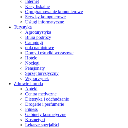
Internet
Kasy fiskalne
Oprogramowanie komputerowe
Serwisy komputerowe
Usługi informatyczne
Turystyka
Agroturystyka
Biura podróży
Campingi
pola namiotowe
Domy i ośrodki wczasowe
Hotele
Noclegi
Pensjonaty
Sprzęt turystyczny
Wypoczynek
Zdrowie i uroda
Apteki
Centra medyczne
Dietetyka i odchudzanie
Drogerie i perfumerie
Fitness
Gabinety kosmetyczne
Kosmetyki
Lekarze specjaliści