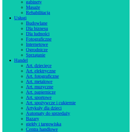
gabinety
Masaże
Rehabilitacja
Usługi
Budowlane
Dla biznesu
Dla ludności
Fotograficzne
Internetowe
Ogrodnicze
Sprzątanie
Handel
Art. dziecięce
Art. elektryczne
Art. fotograficzne
Art. metalowe
Art. muzyczne
Art. papiernicze
Art. sportowe
Art. spożywcze i cukiernie
Artykuły dla dzieci
Automaty do sprzedaży
Bazary
giełdy i targowiska
Centra handlowe