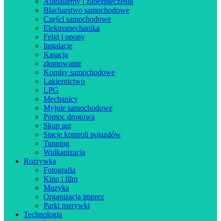
Autoalarmy i zabezpieczenia
Blacharstwo samochodowe
Części samochodowe
Elektromechanika
Felgi i opony
Instalacje
Kasacja
złomowanie
Komisy samochodowe
Lakiernictwo
LPG
Mechanicy
Myjnie samochodowe
Pomoc drogowa
Skup aut
Stacje kontroli pojazdów
Tunning
Wulkanizacja
Rozrywka
Fotografia
Kino i film
Muzyka
Organizacja imprez
Parki rozrywki
Technologia