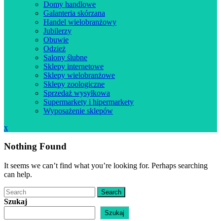
Domy handlowe
Galanteria skórzana
Handel wielobranżowy
Jubilerzy
Obuwie
Odzież
Salony ślubne
Sklepy internetowe
Sklepy wielobranżowe
Sklepy zoologiczne
Sprzedaż wysyłkowa
Supermarkety i hipermarkety
Wyposażenie sklepów
Close
x
Menu
Nothing Found
It seems we can’t find what you’re looking for. Perhaps searching
can help.
Search
Szukaj
Szukaj