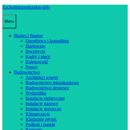
Skip
Zachodniopomorskie-info
to
content
Menu
Biznes i finanse
Doradztwo i konsulting
Hurtownie
Inwestycje
Kadry i płace
Księgowość
Prawo
Budownictwo
Architekci wnętrz
Budownictwo mieszkaniowe
Budownictwo drogowe
Hydraulika
Instalacje elektryczne
Instalacje gazowe
Instalacje grzewcze
Klimatyzacja
Kładzenie płytek
Podłogi i panele
Remonty