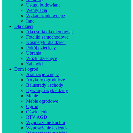
Usługi budowlane
Wentylacja
Wykańczanie wnętrz
Inne
Dla dzieci
Akcesoria dla niemowląt
Foteliki samochodowe
Kosmetyki dla dzieci
Pokój dziecięcy
Ubrania
Wózki dziecięce
Zabawki
Dom i ogród
Aranżacje wnętrz
Artykuły ogrodnicze
Balustrady i schody
Dywany i wykładziny
Meble
Meble ogrodowe
Ogród
Oświetlenie
RTV AGD
Wyposażenie kuchni
Wyposażenie łazienek