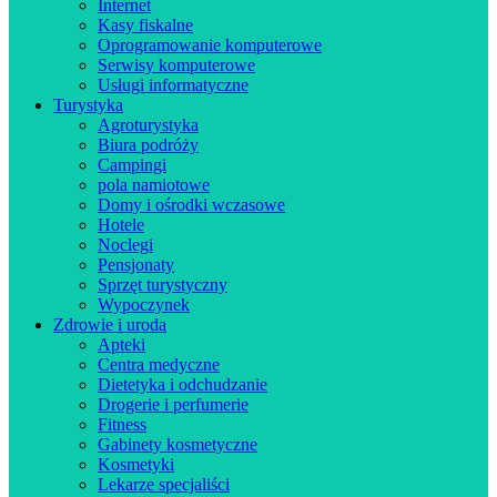
Internet
Kasy fiskalne
Oprogramowanie komputerowe
Serwisy komputerowe
Usługi informatyczne
Turystyka
Agroturystyka
Biura podróży
Campingi
pola namiotowe
Domy i ośrodki wczasowe
Hotele
Noclegi
Pensjonaty
Sprzęt turystyczny
Wypoczynek
Zdrowie i uroda
Apteki
Centra medyczne
Dietetyka i odchudzanie
Drogerie i perfumerie
Fitness
Gabinety kosmetyczne
Kosmetyki
Lekarze specjaliści