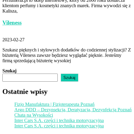
Perfumeria.pl to sklep internetowy, który od 2000 roku dostarcza
klientom perfumy i kosmetyki znanych marek. Firma wywodzi się z
Kalisza,
Vileness
2023-02-27
Szukasz pięknych i stylowych dodatków do codziennej stylizacji? Z
biżuterią Vileness zawsze będziesz wyglądać pięknie. Jesteśmy
firmą sprzedającą biżuterię wysokiej
Szukaj
Szukaj
Ostatnie wpisy
Fizjo Manufaktura | Fizjoterapeuta Poznań
Argo DDD – Dezynsekcja, Deratyzacja, Dezynfekcja Poznań
Chata na Wysokości
Inter Cars S.A. części i technika motoryzacyjna
Inter Cars S.A. części i technika motoryzacyjna