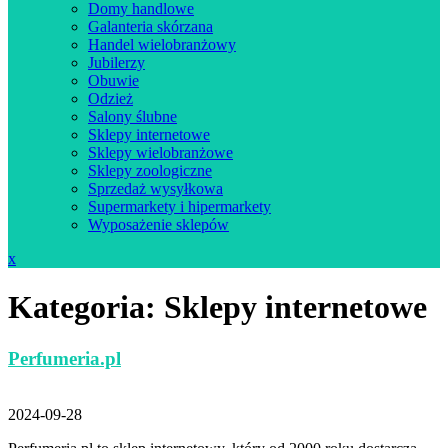
Domy handlowe
Galanteria skórzana
Handel wielobranżowy
Jubilerzy
Obuwie
Odzież
Salony ślubne
Sklepy internetowe
Sklepy wielobranżowe
Sklepy zoologiczne
Sprzedaż wysyłkowa
Supermarkety i hipermarkety
Wyposażenie sklepów
Close
x
Menu
Kategoria:
Sklepy internetowe
Perfumeria.pl
2024-09-28