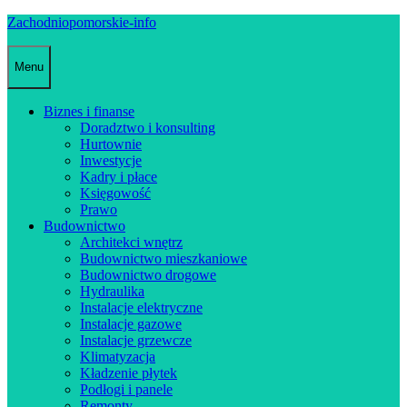
Skip
Zachodniopomorskie-info
to
content
Menu
Biznes i finanse
Doradztwo i konsulting
Hurtownie
Inwestycje
Kadry i płace
Księgowość
Prawo
Budownictwo
Architekci wnętrz
Budownictwo mieszkaniowe
Budownictwo drogowe
Hydraulika
Instalacje elektryczne
Instalacje gazowe
Instalacje grzewcze
Klimatyzacja
Kładzenie płytek
Podłogi i panele
Remonty