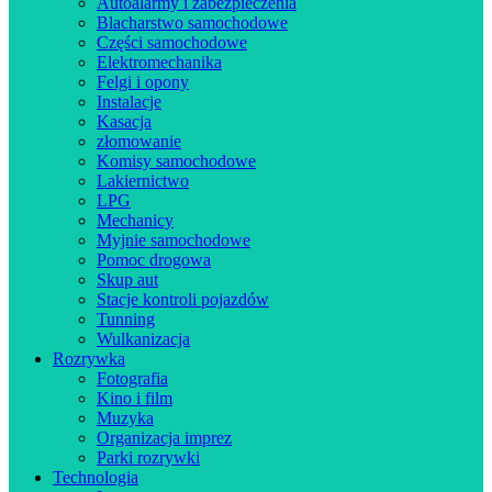
Autoalarmy i zabezpieczenia
Blacharstwo samochodowe
Części samochodowe
Elektromechanika
Felgi i opony
Instalacje
Kasacja
złomowanie
Komisy samochodowe
Lakiernictwo
LPG
Mechanicy
Myjnie samochodowe
Pomoc drogowa
Skup aut
Stacje kontroli pojazdów
Tunning
Wulkanizacja
Rozrywka
Fotografia
Kino i film
Muzyka
Organizacja imprez
Parki rozrywki
Technologia