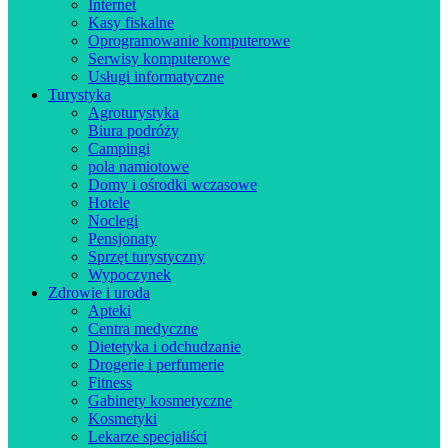
Internet
Kasy fiskalne
Oprogramowanie komputerowe
Serwisy komputerowe
Usługi informatyczne
Turystyka
Agroturystyka
Biura podróży
Campingi
pola namiotowe
Domy i ośrodki wczasowe
Hotele
Noclegi
Pensjonaty
Sprzęt turystyczny
Wypoczynek
Zdrowie i uroda
Apteki
Centra medyczne
Dietetyka i odchudzanie
Drogerie i perfumerie
Fitness
Gabinety kosmetyczne
Kosmetyki
Lekarze specjaliści