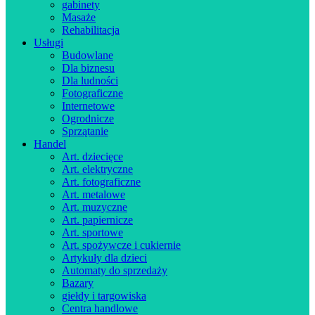
gabinety
Masaże
Rehabilitacja
Usługi
Budowlane
Dla biznesu
Dla ludności
Fotograficzne
Internetowe
Ogrodnicze
Sprzątanie
Handel
Art. dziecięce
Art. elektryczne
Art. fotograficzne
Art. metalowe
Art. muzyczne
Art. papiernicze
Art. sportowe
Art. spożywcze i cukiernie
Artykuły dla dzieci
Automaty do sprzedaży
Bazary
giełdy i targowiska
Centra handlowe