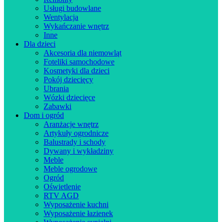
Usługi budowlane
Wentylacja
Wykańczanie wnętrz
Inne
Dla dzieci
Akcesoria dla niemowląt
Foteliki samochodowe
Kosmetyki dla dzieci
Pokój dziecięcy
Ubrania
Wózki dziecięce
Zabawki
Dom i ogród
Aranżacje wnętrz
Artykuły ogrodnicze
Balustrady i schody
Dywany i wykładziny
Meble
Meble ogrodowe
Ogród
Oświetlenie
RTV AGD
Wyposażenie kuchni
Wyposażenie łazienek