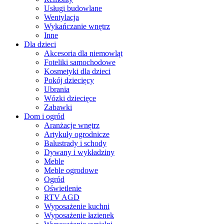
Usługi budowlane
Wentylacja
Wykańczanie wnętrz
Inne
Dla dzieci
Akcesoria dla niemowląt
Foteliki samochodowe
Kosmetyki dla dzieci
Pokój dziecięcy
Ubrania
Wózki dziecięce
Zabawki
Dom i ogród
Aranżacje wnętrz
Artykuły ogrodnicze
Balustrady i schody
Dywany i wykładziny
Meble
Meble ogrodowe
Ogród
Oświetlenie
RTV AGD
Wyposażenie kuchni
Wyposażenie łazienek