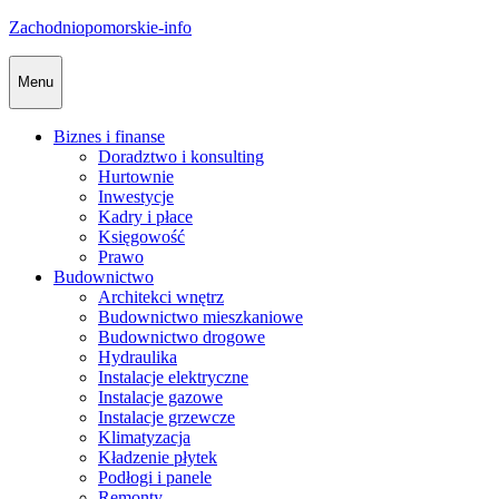
Skip
Zachodniopomorskie-info
to
content
Menu
Biznes i finanse
Doradztwo i konsulting
Hurtownie
Inwestycje
Kadry i płace
Księgowość
Prawo
Budownictwo
Architekci wnętrz
Budownictwo mieszkaniowe
Budownictwo drogowe
Hydraulika
Instalacje elektryczne
Instalacje gazowe
Instalacje grzewcze
Klimatyzacja
Kładzenie płytek
Podłogi i panele
Remonty