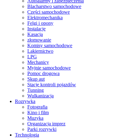
Autoalarmy i zabezpieczenia
Blacharstwo samochodowe
Części samochodowe
Elektromechanika
Felgi i opony
Instalacje
Kasacja
złomowanie
Komisy samochodowe
Lakiernictwo
LPG
Mechanicy
Myjnie samochodowe
Pomoc drogowa
Skup aut
Stacje kontroli pojazdów
Tunning
Wulkanizacja
Rozrywka
Fotografia
Kino i film
Muzyka
Organizacja imprez
Parki rozrywki
Technologia