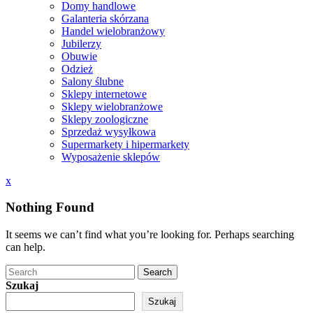
Domy handlowe
Galanteria skórzana
Handel wielobranżowy
Jubilerzy
Obuwie
Odzież
Salony ślubne
Sklepy internetowe
Sklepy wielobranżowe
Sklepy zoologiczne
Sprzedaż wysyłkowa
Supermarkety i hipermarkety
Wyposażenie sklepów
Close
x
Menu
Nothing Found
It seems we can’t find what you’re looking for. Perhaps searching
can help.
Search
Szukaj
Szukaj