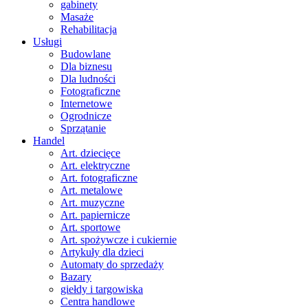
gabinety
Masaże
Rehabilitacja
Usługi
Budowlane
Dla biznesu
Dla ludności
Fotograficzne
Internetowe
Ogrodnicze
Sprzątanie
Handel
Art. dziecięce
Art. elektryczne
Art. fotograficzne
Art. metalowe
Art. muzyczne
Art. papiernicze
Art. sportowe
Art. spożywcze i cukiernie
Artykuły dla dzieci
Automaty do sprzedaży
Bazary
giełdy i targowiska
Centra handlowe