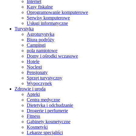
Internet
Kasy fiskalne
Oprogramowanie komputerowe
Serwisy komputerowe
Usługi informatyczne
Turystyka
Agroturystyka
Biura podróży
Campingi
pola namiotowe
Domy i ośrodki wczasowe
Hotele
Noclegi
Pensjonaty
Sprzęt turystyczny
Wypoczynek
Zdrowie i uroda
Apteki
Centra medyczne
Dietetyka i odchudzanie
Drogerie i perfumerie
Fitness
Gabinety kosmetyczne
Kosmetyki
Lekarze specjaliści