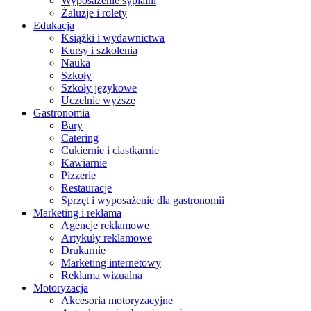
Wyposażenie sypialni
Żaluzje i rolety
Edukacja
Książki i wydawnictwa
Kursy i szkolenia
Nauka
Szkoły
Szkoły językowe
Uczelnie wyższe
Gastronomia
Bary
Catering
Cukiernie i ciastkarnie
Kawiarnie
Pizzerie
Restauracje
Sprzęt i wyposażenie dla gastronomii
Marketing i reklama
Agencje reklamowe
Artykuły reklamowe
Drukarnie
Marketing internetowy
Reklama wizualna
Motoryzacja
Akcesoria motoryzacyjne