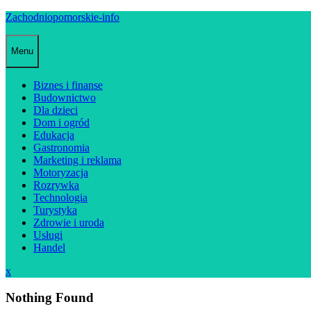
Skip
Zachodniopomorskie-info
to
content
Menu
Biznes i finanse
Budownictwo
Dla dzieci
Dom i ogród
Edukacja
Gastronomia
Marketing i reklama
Motoryzacja
Rozrywka
Technologia
Turystyka
Zdrowie i uroda
Usługi
Handel
Close
x
Menu
Nothing Found