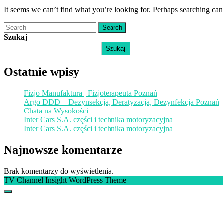
It seems we can’t find what you’re looking for. Perhaps searching can
Search
Szukaj
Szukaj
Ostatnie wpisy
Fizjo Manufaktura | Fizjoterapeuta Poznań
Argo DDD – Dezynsekcja, Deratyzacja, Dezynfekcja Poznań
Chata na Wysokości
Inter Cars S.A. części i technika motoryzacyjna
Inter Cars S.A. części i technika motoryzacyjna
Najnowsze komentarze
Brak komentarzy do wyświetlenia.
TV Channel Insight WordPress Theme