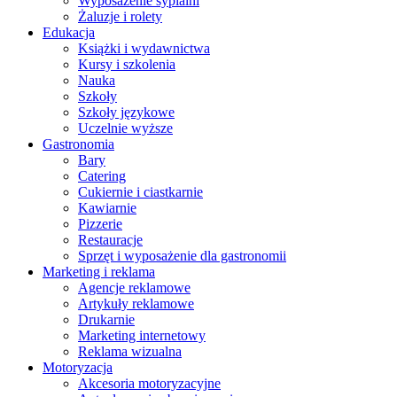
Wyposażenie sypialni
Żaluzje i rolety
Edukacja
Książki i wydawnictwa
Kursy i szkolenia
Nauka
Szkoły
Szkoły językowe
Uczelnie wyższe
Gastronomia
Bary
Catering
Cukiernie i ciastkarnie
Kawiarnie
Pizzerie
Restauracje
Sprzęt i wyposażenie dla gastronomii
Marketing i reklama
Agencje reklamowe
Artykuły reklamowe
Drukarnie
Marketing internetowy
Reklama wizualna
Motoryzacja
Akcesoria motoryzacyjne