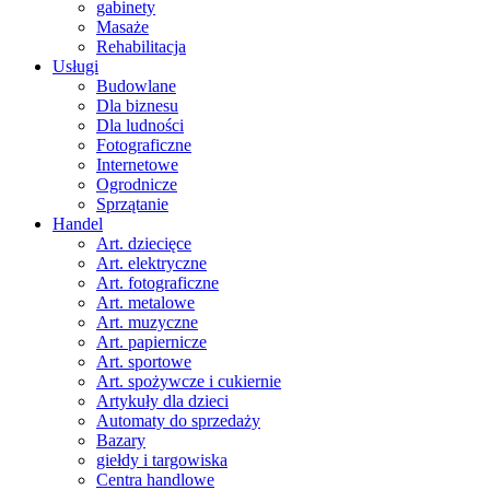
gabinety
Masaże
Rehabilitacja
Usługi
Budowlane
Dla biznesu
Dla ludności
Fotograficzne
Internetowe
Ogrodnicze
Sprzątanie
Handel
Art. dziecięce
Art. elektryczne
Art. fotograficzne
Art. metalowe
Art. muzyczne
Art. papiernicze
Art. sportowe
Art. spożywcze i cukiernie
Artykuły dla dzieci
Automaty do sprzedaży
Bazary
giełdy i targowiska
Centra handlowe