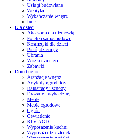
Usługi budowlane
Wentylacja
Wykańczanie wnętrz
Inne
Dla dzieci
Akcesoria dla niemowląt
Foteliki samochodowe
Kosmetyki dla dzieci
Pokój dziecięcy
Ubrania
Wózki dziecięce
Zabawki
Dom i ogród
Aranżacje wnętrz
Artykuły ogrodnicze
Balustrady i schody
Dywany i wykładziny
Meble
Meble ogrodowe
Ogród
Oświetlenie
RTV AGD
Wyposażenie kuchni
Wyposażenie łazienek