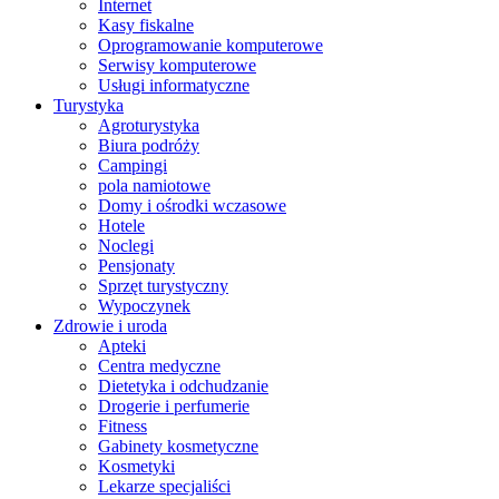
Internet
Kasy fiskalne
Oprogramowanie komputerowe
Serwisy komputerowe
Usługi informatyczne
Turystyka
Agroturystyka
Biura podróży
Campingi
pola namiotowe
Domy i ośrodki wczasowe
Hotele
Noclegi
Pensjonaty
Sprzęt turystyczny
Wypoczynek
Zdrowie i uroda
Apteki
Centra medyczne
Dietetyka i odchudzanie
Drogerie i perfumerie
Fitness
Gabinety kosmetyczne
Kosmetyki
Lekarze specjaliści