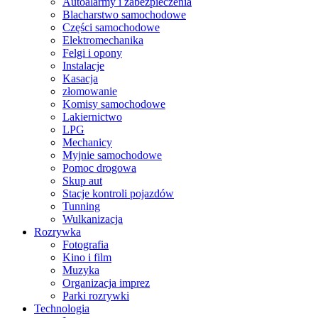
Autoalarmy i zabezpieczenia
Blacharstwo samochodowe
Części samochodowe
Elektromechanika
Felgi i opony
Instalacje
Kasacja
złomowanie
Komisy samochodowe
Lakiernictwo
LPG
Mechanicy
Myjnie samochodowe
Pomoc drogowa
Skup aut
Stacje kontroli pojazdów
Tunning
Wulkanizacja
Rozrywka
Fotografia
Kino i film
Muzyka
Organizacja imprez
Parki rozrywki
Technologia