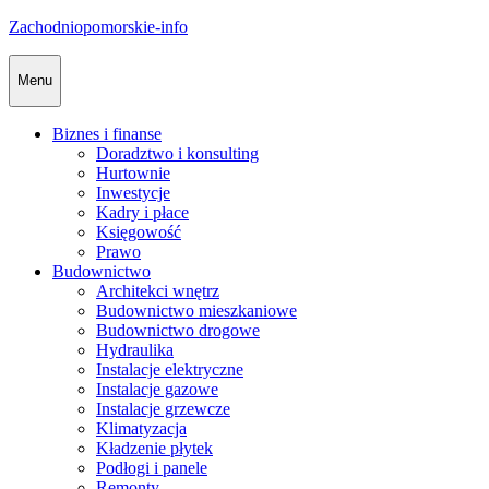
Skip
Zachodniopomorskie-info
to
content
Menu
Biznes i finanse
Doradztwo i konsulting
Hurtownie
Inwestycje
Kadry i płace
Księgowość
Prawo
Budownictwo
Architekci wnętrz
Budownictwo mieszkaniowe
Budownictwo drogowe
Hydraulika
Instalacje elektryczne
Instalacje gazowe
Instalacje grzewcze
Klimatyzacja
Kładzenie płytek
Podłogi i panele
Remonty