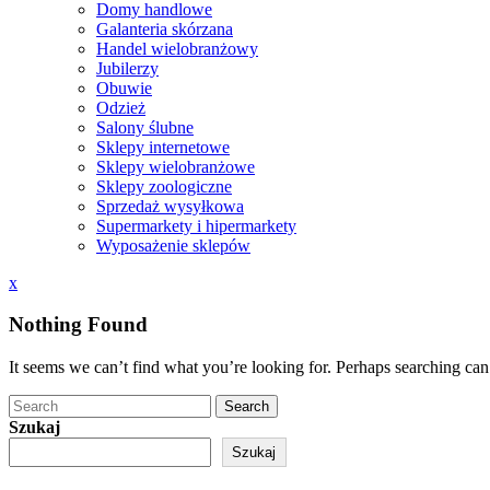
Domy handlowe
Galanteria skórzana
Handel wielobranżowy
Jubilerzy
Obuwie
Odzież
Salony ślubne
Sklepy internetowe
Sklepy wielobranżowe
Sklepy zoologiczne
Sprzedaż wysyłkowa
Supermarkety i hipermarkety
Wyposażenie sklepów
Close
x
Menu
Nothing Found
It seems we can’t find what you’re looking for. Perhaps searching can
Search
Szukaj
Szukaj