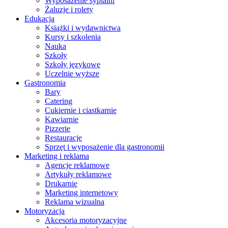
Wyposażenie sypialni
Żaluzje i rolety
Edukacja
Książki i wydawnictwa
Kursy i szkolenia
Nauka
Szkoły
Szkoły językowe
Uczelnie wyższe
Gastronomia
Bary
Catering
Cukiernie i ciastkarnie
Kawiarnie
Pizzerie
Restauracje
Sprzęt i wyposażenie dla gastronomii
Marketing i reklama
Agencje reklamowe
Artykuły reklamowe
Drukarnie
Marketing internetowy
Reklama wizualna
Motoryzacja
Akcesoria motoryzacyjne