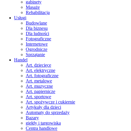
gabinety
Masaże
Rehabilitacja
Usługi
Budowlane
Dla biznesu
Dla ludności
Fotograficzne
Internetowe
Ogrodnicze
Sprzątanie
Handel
Art. dziecięce
Art. elektryczne
Art. fotograficzne
Art. metalowe
Art. muzyczne
Art. papiernicze
Art. sportowe
Art. spożywcze i cukiernie
Artykuły dla dzieci
Automaty do sprzedaży
Bazary
giełdy i targowiska
Centra handlowe