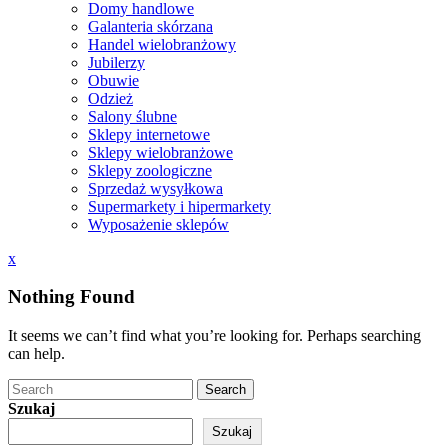
Domy handlowe
Galanteria skórzana
Handel wielobranżowy
Jubilerzy
Obuwie
Odzież
Salony ślubne
Sklepy internetowe
Sklepy wielobranżowe
Sklepy zoologiczne
Sprzedaż wysyłkowa
Supermarkety i hipermarkety
Wyposażenie sklepów
Close
x
Menu
Nothing Found
It seems we can’t find what you’re looking for. Perhaps searching
can help.
Search
Szukaj
Szukaj