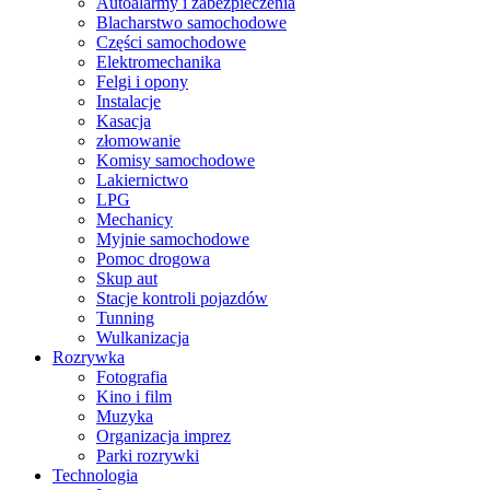
Autoalarmy i zabezpieczenia
Blacharstwo samochodowe
Części samochodowe
Elektromechanika
Felgi i opony
Instalacje
Kasacja
złomowanie
Komisy samochodowe
Lakiernictwo
LPG
Mechanicy
Myjnie samochodowe
Pomoc drogowa
Skup aut
Stacje kontroli pojazdów
Tunning
Wulkanizacja
Rozrywka
Fotografia
Kino i film
Muzyka
Organizacja imprez
Parki rozrywki
Technologia