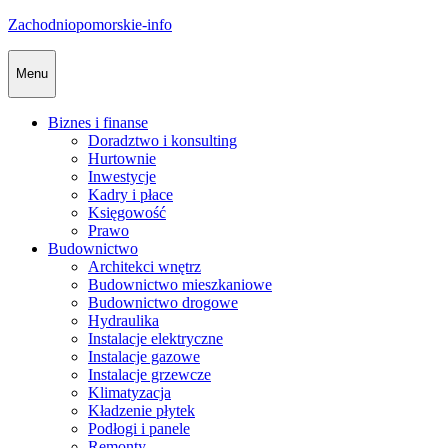
Skip
Zachodniopomorskie-info
to
content
Menu
Biznes i finanse
Doradztwo i konsulting
Hurtownie
Inwestycje
Kadry i płace
Księgowość
Prawo
Budownictwo
Architekci wnętrz
Budownictwo mieszkaniowe
Budownictwo drogowe
Hydraulika
Instalacje elektryczne
Instalacje gazowe
Instalacje grzewcze
Klimatyzacja
Kładzenie płytek
Podłogi i panele
Remonty