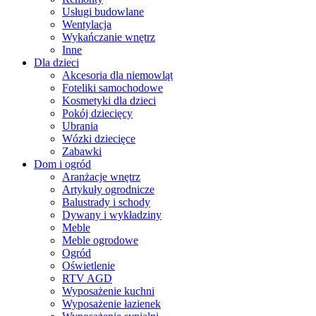
Usługi budowlane
Wentylacja
Wykańczanie wnętrz
Inne
Dla dzieci
Akcesoria dla niemowląt
Foteliki samochodowe
Kosmetyki dla dzieci
Pokój dziecięcy
Ubrania
Wózki dziecięce
Zabawki
Dom i ogród
Aranżacje wnętrz
Artykuły ogrodnicze
Balustrady i schody
Dywany i wykładziny
Meble
Meble ogrodowe
Ogród
Oświetlenie
RTV AGD
Wyposażenie kuchni
Wyposażenie łazienek