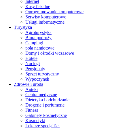
Internet
Kasy fiskalne
Oprogramowanie komputerowe
Serwisy komputerowe
Usługi informatyczne
Turystyka
Agroturystyka
Biura podróży
Campingi
pola namiotowe
Domy i ośrodki wczasowe
Hotele
Noclegi
Pensjonaty
Sprzęt turystyczny
Wypoczynek
Zdrowie i uroda
Apteki
Centra medyczne
Dietetyka i odchudzanie
Drogerie i perfumerie
Fitness
Gabinety kosmetyczne
Kosmetyki
Lekarze specjaliści