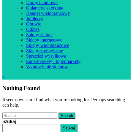
Domy handlowe
Galanteria skórzana
Handel wielobranżowy
Jubilerzy
Obuwie
Odzież
Salony ślubne
Sklepy internetowe
Sklepy wielobranżowe
Sklepy zoologiczne
Sprzedaż wysyłkowa
Supermarkety i hipermarkety
Wyposażenie sklepów
Close
x
Menu
Nothing Found
It seems we can’t find what you’re looking for. Perhaps searching
can help.
Search
Szukaj
Szukaj