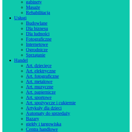
gabinety
Masaże
Rehabilitacja
Usługi
Budowlane
Dla biznesu
Dla ludności
Fotograficzne
Internetowe
Ogrodnicze
Sprzątanie
Handel
Art. dziecięce
Art. elektryczne
Art. fotograficzne
Art. metalowe
Art. muzyczne
Art. papiernicze
Art. sportowe
Art. spożywcze i cukiernie
Artykuły dla dzieci
Automaty do sprzedaży
Bazary
giełdy i targowiska
Centra handlowe