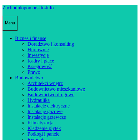
Skip
Zachodniopomorskie-info
to
content
Menu
Biznes i finanse
Doradztwo i konsulting
Hurtownie
Inwestycje
Kadry i płace
Księgowość
Prawo
Budownictwo
Architekci wnętrz
Budownictwo mieszkaniowe
Budownictwo drogowe
Hydraulika
Instalacje elektryczne
Instalacje gazowe
Instalacje grzewcze
Klimatyzacja
Kładzenie płytek
Podłogi i panele
Remonty