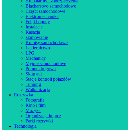
Autoalarmy i zabezpieczenia
Blacharstwo samochodowe
Części samochodowe
Elektromechanika
Felgi i opony
Instalacje
Kasacja
złomowanie
Komisy samochodowe
Lakiernictwo
LPG
Mechanicy
Myjnie samochodowe
Pomoc drogowa
Skup aut
Stacje kontroli pojazdów
Tunning
Wulkanizacja
Rozrywka
Fotografia
Kino i film
Muzyka
Organizacja imprez
Parki rozrywki
Technologia