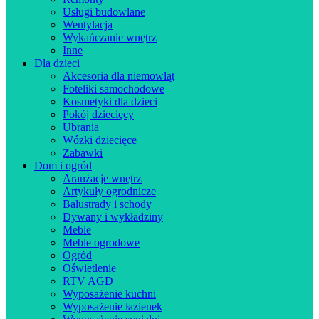
Usługi budowlane
Wentylacja
Wykańczanie wnętrz
Inne
Dla dzieci
Akcesoria dla niemowląt
Foteliki samochodowe
Kosmetyki dla dzieci
Pokój dziecięcy
Ubrania
Wózki dziecięce
Zabawki
Dom i ogród
Aranżacje wnętrz
Artykuły ogrodnicze
Balustrady i schody
Dywany i wykładziny
Meble
Meble ogrodowe
Ogród
Oświetlenie
RTV AGD
Wyposażenie kuchni
Wyposażenie łazienek