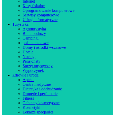
Internet
Kasy fiskalne
Oprogramowanie komputerowe
Serwisy komputerowe
Usługi informatyczne
Turystyka
Agroturystyka
Biura podróży
Campingi
pola namiotowe
Domy i ośrodki wczasowe
Hotele
Noclegi
Pensjonaty
Sprzęt turystyczny
Wypoczynek
Zdrowie i uroda
Apteki
Centra medyczne
Dietetyka i odchudzanie
Drogerie i perfumerie
Fitness
Gabinety kosmetyczne
Kosmetyki
Lekarze specjaliści