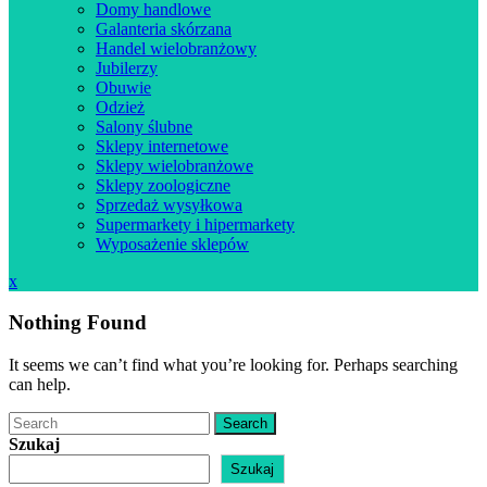
Domy handlowe
Galanteria skórzana
Handel wielobranżowy
Jubilerzy
Obuwie
Odzież
Salony ślubne
Sklepy internetowe
Sklepy wielobranżowe
Sklepy zoologiczne
Sprzedaż wysyłkowa
Supermarkety i hipermarkety
Wyposażenie sklepów
Close
x
Menu
Nothing Found
It seems we can’t find what you’re looking for. Perhaps searching
can help.
Search
Szukaj
Szukaj