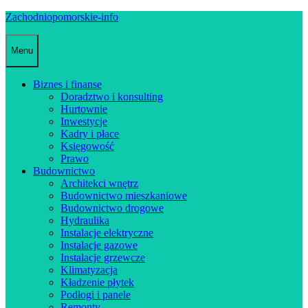
Skip
Zachodniopomorskie-info
to
content
Menu
Biznes i finanse
Doradztwo i konsulting
Hurtownie
Inwestycje
Kadry i płace
Księgowość
Prawo
Budownictwo
Architekci wnętrz
Budownictwo mieszkaniowe
Budownictwo drogowe
Hydraulika
Instalacje elektryczne
Instalacje gazowe
Instalacje grzewcze
Klimatyzacja
Kładzenie płytek
Podłogi i panele
Remonty