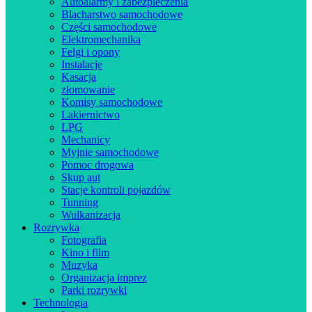
Autoalarmy i zabezpieczenia
Blacharstwo samochodowe
Części samochodowe
Elektromechanika
Felgi i opony
Instalacje
Kasacja
złomowanie
Komisy samochodowe
Lakiernictwo
LPG
Mechanicy
Myjnie samochodowe
Pomoc drogowa
Skup aut
Stacje kontroli pojazdów
Tunning
Wulkanizacja
Rozrywka
Fotografia
Kino i film
Muzyka
Organizacja imprez
Parki rozrywki
Technologia