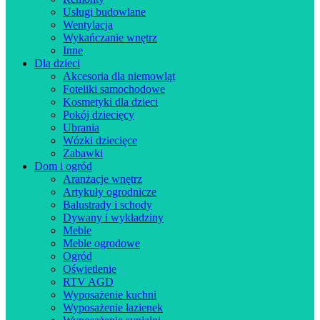
Usługi budowlane
Wentylacja
Wykańczanie wnętrz
Inne
Dla dzieci
Akcesoria dla niemowląt
Foteliki samochodowe
Kosmetyki dla dzieci
Pokój dziecięcy
Ubrania
Wózki dziecięce
Zabawki
Dom i ogród
Aranżacje wnętrz
Artykuły ogrodnicze
Balustrady i schody
Dywany i wykładziny
Meble
Meble ogrodowe
Ogród
Oświetlenie
RTV AGD
Wyposażenie kuchni
Wyposażenie łazienek