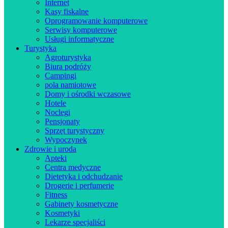
Internet
Kasy fiskalne
Oprogramowanie komputerowe
Serwisy komputerowe
Usługi informatyczne
Turystyka
Agroturystyka
Biura podróży
Campingi
pola namiotowe
Domy i ośrodki wczasowe
Hotele
Noclegi
Pensjonaty
Sprzęt turystyczny
Wypoczynek
Zdrowie i uroda
Apteki
Centra medyczne
Dietetyka i odchudzanie
Drogerie i perfumerie
Fitness
Gabinety kosmetyczne
Kosmetyki
Lekarze specjaliści