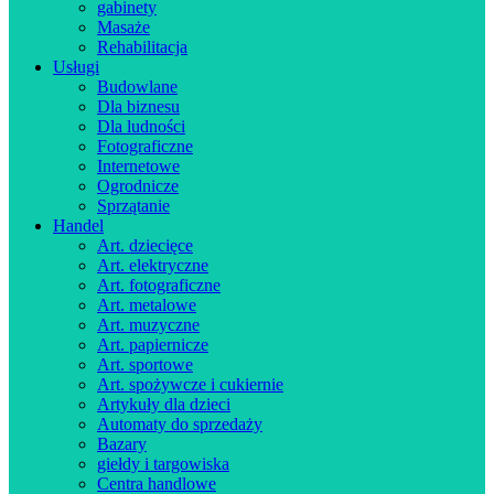
gabinety
Masaże
Rehabilitacja
Usługi
Budowlane
Dla biznesu
Dla ludności
Fotograficzne
Internetowe
Ogrodnicze
Sprzątanie
Handel
Art. dziecięce
Art. elektryczne
Art. fotograficzne
Art. metalowe
Art. muzyczne
Art. papiernicze
Art. sportowe
Art. spożywcze i cukiernie
Artykuły dla dzieci
Automaty do sprzedaży
Bazary
giełdy i targowiska
Centra handlowe