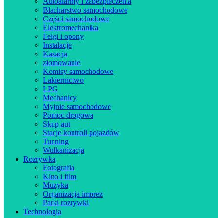
Autoalarmy i zabezpieczenia
Blacharstwo samochodowe
Części samochodowe
Elektromechanika
Felgi i opony
Instalacje
Kasacja
złomowanie
Komisy samochodowe
Lakiernictwo
LPG
Mechanicy
Myjnie samochodowe
Pomoc drogowa
Skup aut
Stacje kontroli pojazdów
Tunning
Wulkanizacja
Rozrywka
Fotografia
Kino i film
Muzyka
Organizacja imprez
Parki rozrywki
Technologia