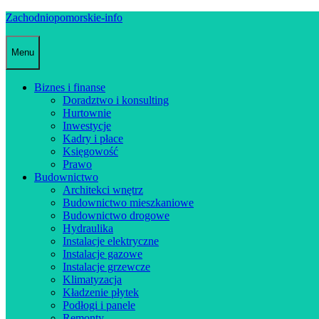
Skip
Zachodniopomorskie-info
to
content
Menu
Biznes i finanse
Doradztwo i konsulting
Hurtownie
Inwestycje
Kadry i płace
Księgowość
Prawo
Budownictwo
Architekci wnętrz
Budownictwo mieszkaniowe
Budownictwo drogowe
Hydraulika
Instalacje elektryczne
Instalacje gazowe
Instalacje grzewcze
Klimatyzacja
Kładzenie płytek
Podłogi i panele
Remonty