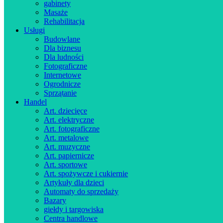
gabinety
Masaże
Rehabilitacja
Usługi
Budowlane
Dla biznesu
Dla ludności
Fotograficzne
Internetowe
Ogrodnicze
Sprzątanie
Handel
Art. dziecięce
Art. elektryczne
Art. fotograficzne
Art. metalowe
Art. muzyczne
Art. papiernicze
Art. sportowe
Art. spożywcze i cukiernie
Artykuły dla dzieci
Automaty do sprzedaży
Bazary
giełdy i targowiska
Centra handlowe