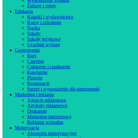
Wyposażenie sypialni
Żaluzje i rolety
Edukacja
Książki i wydawnictwa
Kursy i szkolenia
Nauka
Szkoły
Szkoły językowe
Uczelnie wyższe
Gastronomia
Bary
Catering
Cukiernie i ciastkarnie
Kawiarnie
Pizzerie
Restauracje
Sprzęt i wyposażenie dla gastronomii
Marketing i reklama
Agencje reklamowe
Artykuły reklamowe
Drukarnie
Marketing internetowy
Reklama wizualna
Motoryzacja
Akcesoria motoryzacyjne