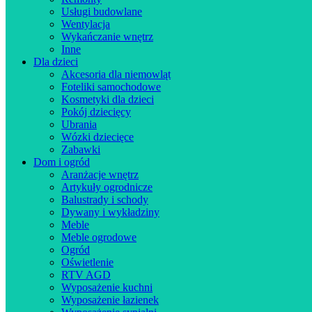
Usługi budowlane
Wentylacja
Wykańczanie wnętrz
Inne
Dla dzieci
Akcesoria dla niemowląt
Foteliki samochodowe
Kosmetyki dla dzieci
Pokój dziecięcy
Ubrania
Wózki dziecięce
Zabawki
Dom i ogród
Aranżacje wnętrz
Artykuły ogrodnicze
Balustrady i schody
Dywany i wykładziny
Meble
Meble ogrodowe
Ogród
Oświetlenie
RTV AGD
Wyposażenie kuchni
Wyposażenie łazienek