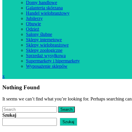
Domy handlowe
Galanteria skórzana
Handel wielobranżowy
Jubilerzy
Obuwie
Odzież
Salony ślubne
Sklepy internetowe
Sklepy wielobranżowe
Sklepy zoologiczne
Sprzedaż wysyłkowa
Supermarkety i hipermarkety
Wyposażenie sklepów
Close
x
Menu
Nothing Found
It seems we can’t find what you’re looking for. Perhaps searching can
Search
Szukaj
Szukaj