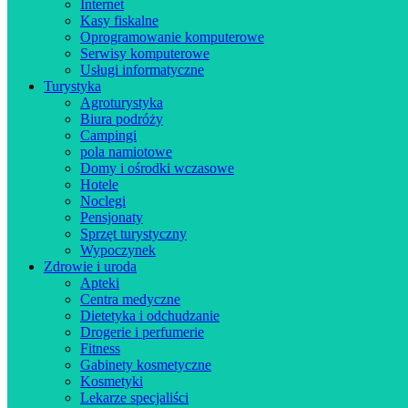
Internet
Kasy fiskalne
Oprogramowanie komputerowe
Serwisy komputerowe
Usługi informatyczne
Turystyka
Agroturystyka
Biura podróży
Campingi
pola namiotowe
Domy i ośrodki wczasowe
Hotele
Noclegi
Pensjonaty
Sprzęt turystyczny
Wypoczynek
Zdrowie i uroda
Apteki
Centra medyczne
Dietetyka i odchudzanie
Drogerie i perfumerie
Fitness
Gabinety kosmetyczne
Kosmetyki
Lekarze specjaliści