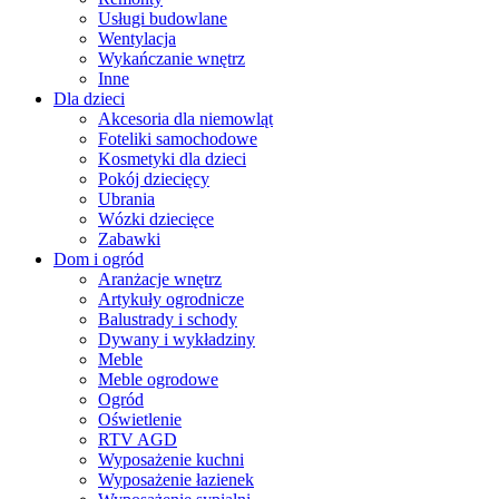
Usługi budowlane
Wentylacja
Wykańczanie wnętrz
Inne
Dla dzieci
Akcesoria dla niemowląt
Foteliki samochodowe
Kosmetyki dla dzieci
Pokój dziecięcy
Ubrania
Wózki dziecięce
Zabawki
Dom i ogród
Aranżacje wnętrz
Artykuły ogrodnicze
Balustrady i schody
Dywany i wykładziny
Meble
Meble ogrodowe
Ogród
Oświetlenie
RTV AGD
Wyposażenie kuchni
Wyposażenie łazienek