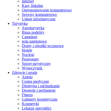
Internet
Kasy fiskalne
Oprogramowanie komputerowe
Serwisy komputerowe
Usługi informatyczne
Turystyka
Agroturystyka
Biura podróży
Campingi
pola namiotowe
Domy i ośrodki wczasowe
Hotele
Noclegi
Pensjonaty
Sprzęt turystyczny
Wypoczynek
Zdrowie i uroda
Apteki
Centra medyczne
Dietetyka i odchudzanie
Drogerie i perfumerie
Fitness
Gabinety kosmetyczne
Kosmetyki
Lekarze specjaliści