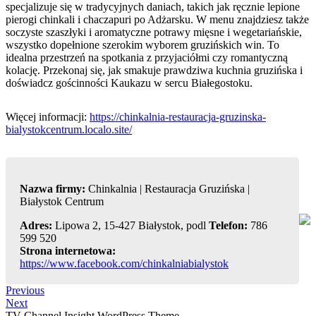
specjalizuje się w tradycyjnych
daniach, takich jak ręcznie lepione
pierogi chinkali i chaczapuri po Adżarsku. W menu znajdziesz także
soczyste szaszłyki i aromatyczne potrawy mięsne i wegetariańskie,
wszystko dopełnione szerokim wyborem gruzińskich win. To
idealna przestrzeń na spotkania z przyjaciółmi czy romantyczną
kolację. Przekonaj się, jak smakuje prawdziwa kuchnia gruzińska i
doświadcz gościnności Kaukazu w sercu Białegostoku.
Więcej informacji:
https://chinkalnia-restauracja-gruzinska-
bialystokcentrum.localo.site/
Nazwa firmy:
Chinkalnia | Restauracja Gruzińska |
Białystok Centrum
Adres:
Lipowa 2, 15-427 Białystok, podl
Telefon:
786
599 520
Strona internetowa:
https://www.facebook.com/chinkalniabialystok
Nawigacja
Previous
Previous
Post
Next
Next
wpisu
Post
TV Channel Insight WordPress Theme