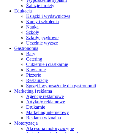
Wyposażenie sypialni
Żaluzje i rolety
Edukacja
Książki i wydawnictwa
Kursy i szkolenia
Nauka
Szkoły
Szkoły językowe
Uczelnie wyższe
Gastronomia
Bary
Catering
Cukiernie i ciastkarnie
Kawiarnie
Pizzerie
Restauracje
Sprzęt i wyposażenie dla gastronomii
Marketing i reklama
Agencje reklamowe
Artykuły reklamowe
Drukarnie
Marketing internetowy
Reklama wizualna
Motoryzacja
Akcesoria motoryzacyjne