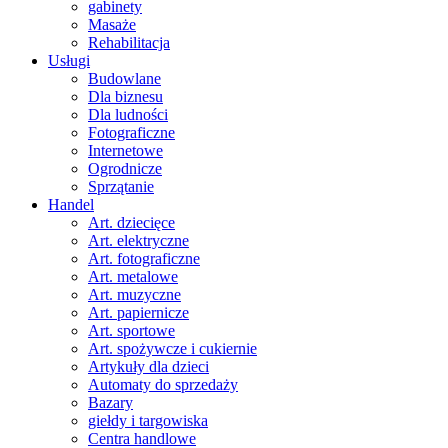
gabinety
Masaże
Rehabilitacja
Usługi
Budowlane
Dla biznesu
Dla ludności
Fotograficzne
Internetowe
Ogrodnicze
Sprzątanie
Handel
Art. dziecięce
Art. elektryczne
Art. fotograficzne
Art. metalowe
Art. muzyczne
Art. papiernicze
Art. sportowe
Art. spożywcze i cukiernie
Artykuły dla dzieci
Automaty do sprzedaży
Bazary
giełdy i targowiska
Centra handlowe