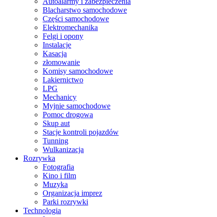
Autoalarmy i zabezpieczenia
Blacharstwo samochodowe
Części samochodowe
Elektromechanika
Felgi i opony
Instalacje
Kasacja
złomowanie
Komisy samochodowe
Lakiernictwo
LPG
Mechanicy
Myjnie samochodowe
Pomoc drogowa
Skup aut
Stacje kontroli pojazdów
Tunning
Wulkanizacja
Rozrywka
Fotografia
Kino i film
Muzyka
Organizacja imprez
Parki rozrywki
Technologia