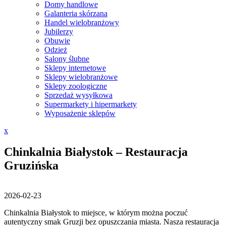
Domy handlowe
Galanteria skórzana
Handel wielobranżowy
Jubilerzy
Obuwie
Odzież
Salony ślubne
Sklepy internetowe
Sklepy wielobranżowe
Sklepy zoologiczne
Sprzedaż wysyłkowa
Supermarkety i hipermarkety
Wyposażenie sklepów
Close
x
Menu
Chinkalnia Białystok – Restauracja
Gruzińska
2026-02-23
Chinkalnia Białystok to miejsce, w którym można poczuć
autentyczny smak Gruzji bez opuszczania miasta. Nasza restauracja