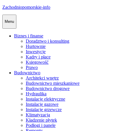
Skip
Zachodniopomorskie-info
to
content
Menu
Biznes i finanse
Doradztwo i konsulting
Hurtownie
Inwestycje
Kadry i płace
Księgowość
Prawo
Budownictwo
Architekci wnętrz
Budownictwo mieszkaniowe
Budownictwo drogowe
Hydraulika
Instalacje elektryczne
Instalacje gazowe
Instalacje grzewcze
Klimatyzacja
Kładzenie płytek
Podłogi i panele
Remonty