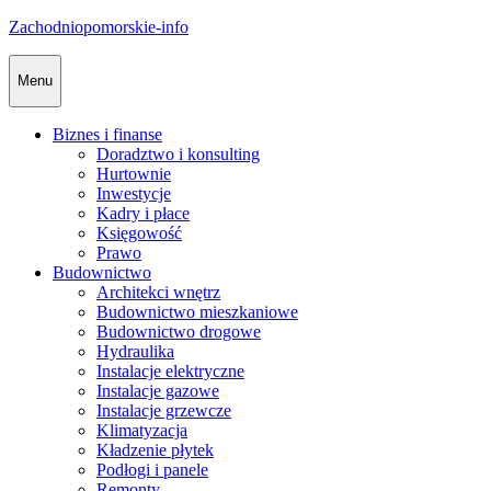
Skip
Zachodniopomorskie-info
to
content
Menu
Biznes i finanse
Doradztwo i konsulting
Hurtownie
Inwestycje
Kadry i płace
Księgowość
Prawo
Budownictwo
Architekci wnętrz
Budownictwo mieszkaniowe
Budownictwo drogowe
Hydraulika
Instalacje elektryczne
Instalacje gazowe
Instalacje grzewcze
Klimatyzacja
Kładzenie płytek
Podłogi i panele
Remonty