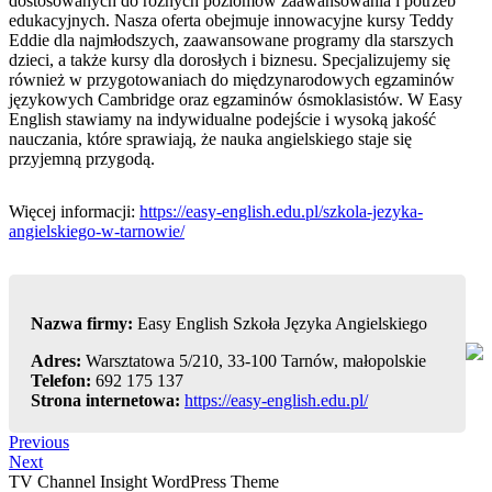
dostosowanych do różnych poziomów zaawansowania i potrzeb
edukacyjnych. Nasza oferta obejmuje innowacyjne kursy Teddy
Eddie dla najmłodszych, zaawansowane programy dla starszych
dzieci, a także kursy dla dorosłych i biznesu. Specjalizujemy się
również w przygotowaniach do międzynarodowych egzaminów
językowych Cambridge oraz egzaminów ósmoklasistów. W Easy
English stawiamy na indywidualne podejście i wysoką jakość
nauczania, które sprawiają, że nauka angielskiego staje się
przyjemną przygodą.
Więcej informacji:
https://easy-english.edu.pl/szkola-jezyka-
angielskiego-w-tarnowie/
Nazwa firmy:
Easy English Szkoła Języka Angielskiego
Adres:
Warsztatowa 5/210, 33-100 Tarnów, małopolskie
Telefon:
692 175 137
Strona internetowa:
https://easy-english.edu.pl/
Nawigacja
Previous
Previous
Post
Next
Next
wpisu
Post
TV Channel Insight WordPress Theme