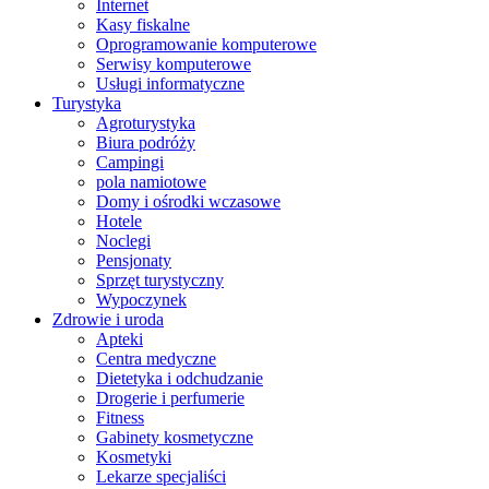
Internet
Kasy fiskalne
Oprogramowanie komputerowe
Serwisy komputerowe
Usługi informatyczne
Turystyka
Agroturystyka
Biura podróży
Campingi
pola namiotowe
Domy i ośrodki wczasowe
Hotele
Noclegi
Pensjonaty
Sprzęt turystyczny
Wypoczynek
Zdrowie i uroda
Apteki
Centra medyczne
Dietetyka i odchudzanie
Drogerie i perfumerie
Fitness
Gabinety kosmetyczne
Kosmetyki
Lekarze specjaliści