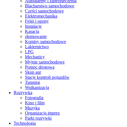
Autoalarmy i zabezpieczenia
Blacharstwo samochodowe
Części samochodowe
Elektromechanika
Felgi i opony
Instalacje
Kasacja
złomowanie
Komisy samochodowe
Lakiernictwo
LPG
Mechanicy
Myjnie samochodowe
Pomoc drogowa
Skup aut
Stacje kontroli pojazdów
Tunning
Wulkanizacja
Rozrywka
Fotografia
Kino i film
Muzyka
Organizacja imprez
Parki rozrywki
Technologia