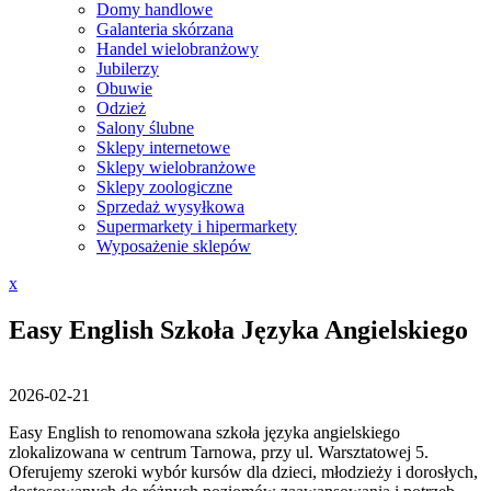
Domy handlowe
Galanteria skórzana
Handel wielobranżowy
Jubilerzy
Obuwie
Odzież
Salony ślubne
Sklepy internetowe
Sklepy wielobranżowe
Sklepy zoologiczne
Sprzedaż wysyłkowa
Supermarkety i hipermarkety
Wyposażenie sklepów
Close
x
Menu
Easy English Szkoła Języka Angielskiego
2026-02-21
Easy English to renomowana szkoła języka angielskiego
zlokalizowana w centrum Tarnowa, przy ul. Warsztatowej 5.
Oferujemy szeroki wybór kursów dla
dzieci, młodzieży i dorosłych,