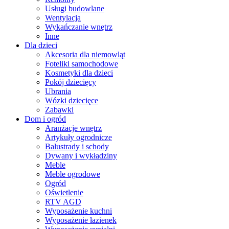
Usługi budowlane
Wentylacja
Wykańczanie wnętrz
Inne
Dla dzieci
Akcesoria dla niemowląt
Foteliki samochodowe
Kosmetyki dla dzieci
Pokój dziecięcy
Ubrania
Wózki dziecięce
Zabawki
Dom i ogród
Aranżacje wnętrz
Artykuły ogrodnicze
Balustrady i schody
Dywany i wykładziny
Meble
Meble ogrodowe
Ogród
Oświetlenie
RTV AGD
Wyposażenie kuchni
Wyposażenie łazienek