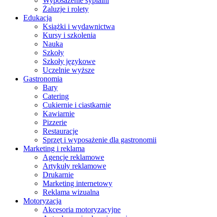
Wyposażenie sypialni
Żaluzje i rolety
Edukacja
Książki i wydawnictwa
Kursy i szkolenia
Nauka
Szkoły
Szkoły językowe
Uczelnie wyższe
Gastronomia
Bary
Catering
Cukiernie i ciastkarnie
Kawiarnie
Pizzerie
Restauracje
Sprzęt i wyposażenie dla gastronomii
Marketing i reklama
Agencje reklamowe
Artykuły reklamowe
Drukarnie
Marketing internetowy
Reklama wizualna
Motoryzacja
Akcesoria motoryzacyjne