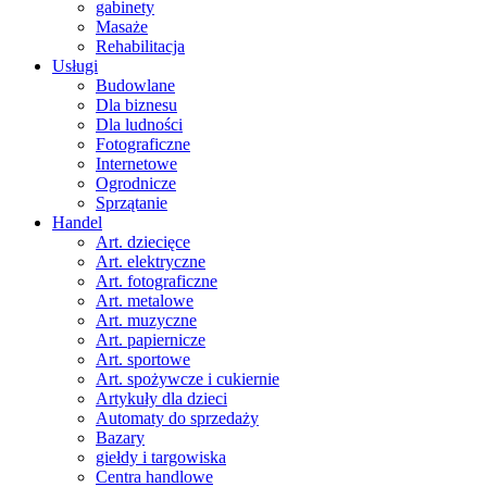
gabinety
Masaże
Rehabilitacja
Usługi
Budowlane
Dla biznesu
Dla ludności
Fotograficzne
Internetowe
Ogrodnicze
Sprzątanie
Handel
Art. dziecięce
Art. elektryczne
Art. fotograficzne
Art. metalowe
Art. muzyczne
Art. papiernicze
Art. sportowe
Art. spożywcze i cukiernie
Artykuły dla dzieci
Automaty do sprzedaży
Bazary
giełdy i targowiska
Centra handlowe