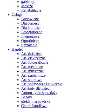
gabinety
Masaże
Rehabilitacja
Usługi
Budowlane
Dla biznesu
Dla ludności
Fotograficzne
Internetowe
Ogrodnicze
Sprzątanie
Handel
Art. dziecięce
Art. elektryczne
Art. fotograficzne
Art. metalowe
Art. muzyczne
Art. papiernicze
Art. sportowe
Art. spożywcze i cukiernie
Artykuły dla dzieci
Automaty do sprzedaży
Bazary
giełdy i targowiska
Centra handlowe