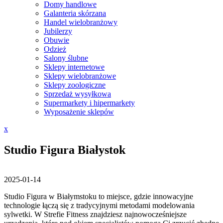
Domy handlowe
Galanteria skórzana
Handel wielobranżowy
Jubilerzy
Obuwie
Odzież
Salony ślubne
Sklepy internetowe
Sklepy wielobranżowe
Sklepy zoologiczne
Sprzedaż wysyłkowa
Supermarkety i hipermarkety
Wyposażenie sklepów
Close
x
Menu
Studio Figura Białystok
2025-01-14
Studio Figura w Białymstoku to miejsce, gdzie innowacyjne
technologie łączą się z tradycyjnymi metodami modelowania
sylwetki. W Strefie Fitness znajdziesz
najnowocześniejsze