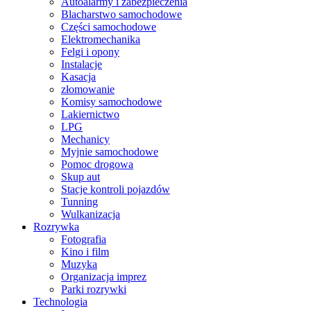
Autoalarmy i zabezpieczenia
Blacharstwo samochodowe
Części samochodowe
Elektromechanika
Felgi i opony
Instalacje
Kasacja
złomowanie
Komisy samochodowe
Lakiernictwo
LPG
Mechanicy
Myjnie samochodowe
Pomoc drogowa
Skup aut
Stacje kontroli pojazdów
Tunning
Wulkanizacja
Rozrywka
Fotografia
Kino i film
Muzyka
Organizacja imprez
Parki rozrywki
Technologia