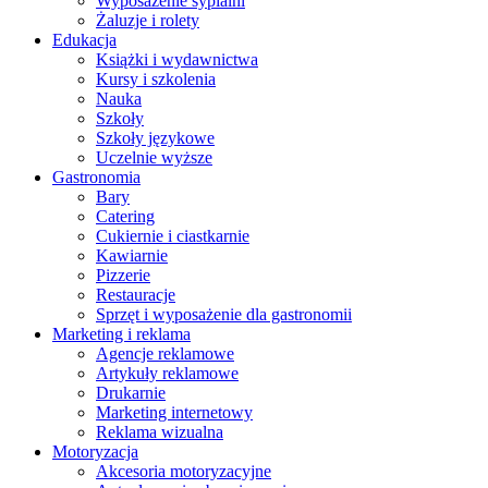
Wyposażenie sypialni
Żaluzje i rolety
Edukacja
Książki i wydawnictwa
Kursy i szkolenia
Nauka
Szkoły
Szkoły językowe
Uczelnie wyższe
Gastronomia
Bary
Catering
Cukiernie i ciastkarnie
Kawiarnie
Pizzerie
Restauracje
Sprzęt i wyposażenie dla gastronomii
Marketing i reklama
Agencje reklamowe
Artykuły reklamowe
Drukarnie
Marketing internetowy
Reklama wizualna
Motoryzacja
Akcesoria motoryzacyjne