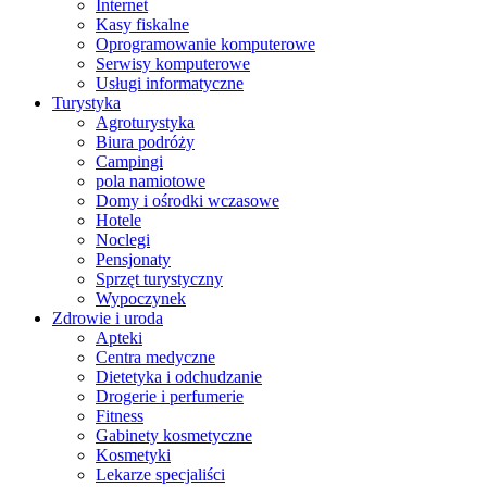
Internet
Kasy fiskalne
Oprogramowanie komputerowe
Serwisy komputerowe
Usługi informatyczne
Turystyka
Agroturystyka
Biura podróży
Campingi
pola namiotowe
Domy i ośrodki wczasowe
Hotele
Noclegi
Pensjonaty
Sprzęt turystyczny
Wypoczynek
Zdrowie i uroda
Apteki
Centra medyczne
Dietetyka i odchudzanie
Drogerie i perfumerie
Fitness
Gabinety kosmetyczne
Kosmetyki
Lekarze specjaliści