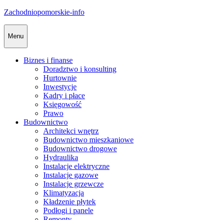
Skip
Zachodniopomorskie-info
to
content
Menu
Biznes i finanse
Doradztwo i konsulting
Hurtownie
Inwestycje
Kadry i płace
Księgowość
Prawo
Budownictwo
Architekci wnętrz
Budownictwo mieszkaniowe
Budownictwo drogowe
Hydraulika
Instalacje elektryczne
Instalacje gazowe
Instalacje grzewcze
Klimatyzacja
Kładzenie płytek
Podłogi i panele
Remonty