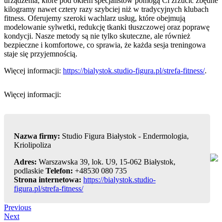
urządzenia, które pod okiem specjalistów pomogą Ci zrzucić zbędne
kilogramy nawet cztery razy szybciej niż w tradycyjnych klubach
fitness. Oferujemy szeroki wachlarz usług, które obejmują
modelowanie sylwetki, redukcję tkanki tłuszczowej oraz poprawę
kondycji. Nasze metody są nie tylko skuteczne, ale również
bezpieczne i komfortowe, co sprawia, że każda sesja treningowa
staje się przyjemnością.
Więcej informacji:
https://bialystok.studio-figura.pl/strefa-fitness/
.
Więcej informacji:
Nazwa firmy:
Studio Figura Białystok - Endermologia,
Kriolipoliza
Adres:
Warszawska 39, lok. U9, 15-062 Białystok,
podlaskie
Telefon:
+48530 080 735
Strona internetowa:
https://bialystok.studio-
figura.pl/strefa-fitness/
Nawigacja
Previous
Previous
Post
Next
Next