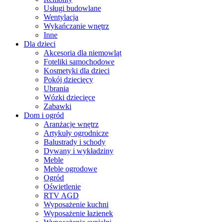
Usługi budowlane
Wentylacja
Wykańczanie wnętrz
Inne
Dla dzieci
Akcesoria dla niemowląt
Foteliki samochodowe
Kosmetyki dla dzieci
Pokój dziecięcy
Ubrania
Wózki dziecięce
Zabawki
Dom i ogród
Aranżacje wnętrz
Artykuły ogrodnicze
Balustrady i schody
Dywany i wykładziny
Meble
Meble ogrodowe
Ogród
Oświetlenie
RTV AGD
Wyposażenie kuchni
Wyposażenie łazienek